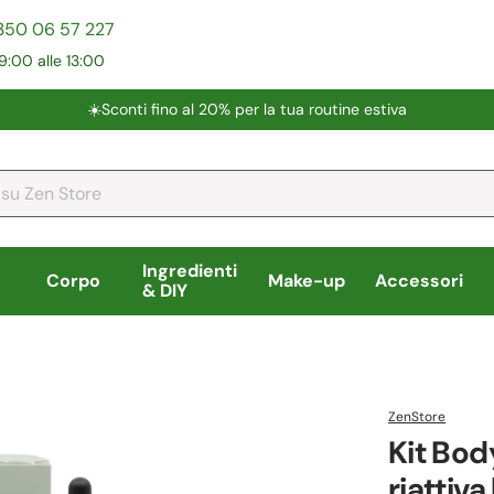
350 06 57 227
9:00 alle 13:00
☀️​Sconti fino al 20% per la tua routine estiva
Ingredienti
Corpo
Make-up
Accessori
& DIY
ZenStore
Kit Bod
riattiva