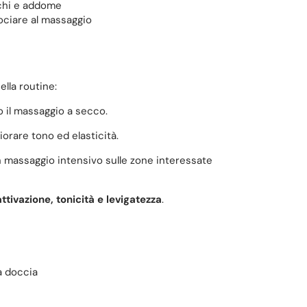
nchi e addome
ociare al massaggio
lla routine:
o il massaggio a secco.
liorare tono ed elasticità.
 massaggio intensivo sulle zone interessate
attivazione, tonicità e levigatezza
.
la doccia