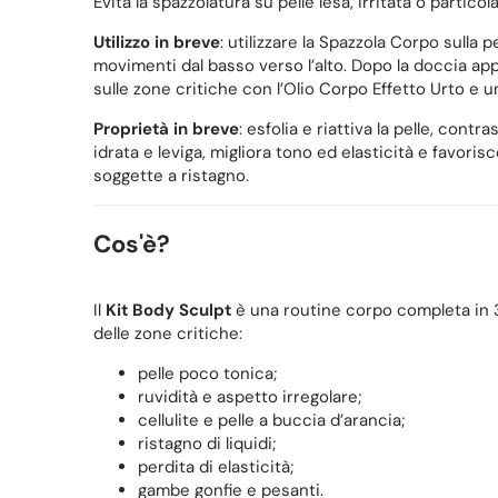
Evita la spazzolatura su pelle lesa, irritata o partico
Utilizzo in breve
: utilizzare la Spazzola Corpo sulla 
movimenti dal basso verso l’alto. Dopo la doccia app
sulle zone critiche con l’Olio Corpo Effetto Urto e 
Proprietà in breve
: esfolia e riattiva la pelle, contr
idrata e leviga, migliora tono ed elasticità e favori
soggette a ristagno.
Cos'è?
Il
Kit Body Sculpt
è una routine corpo completa in 3
delle zone critiche:
pelle poco tonica;
ruvidità e aspetto irregolare;
cellulite e pelle a buccia d’arancia;
ristagno di liquidi;
perdita di elasticità;
gambe gonfie e pesanti.