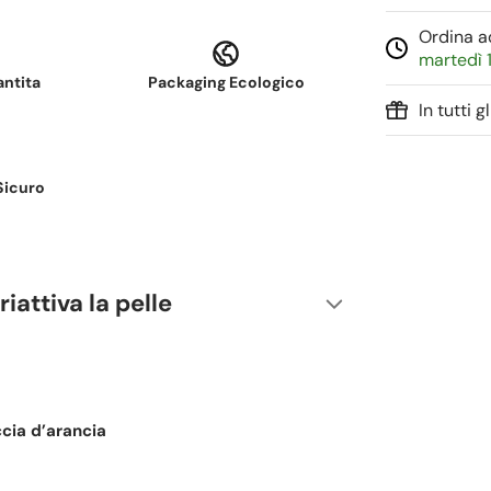
Ordina ad
martedì 1
antita
Packaging Ecologico
In tutti 
Sicuro
iattiva la pelle
ccia d’arancia