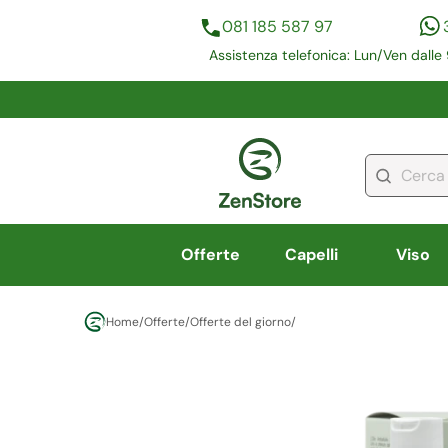
081 185 587 97
Assistenza telefonica: Lun/Ven dalle 
Offerte
Capelli
Viso
Home
/
Offerte
/
Offerte del giorno
/