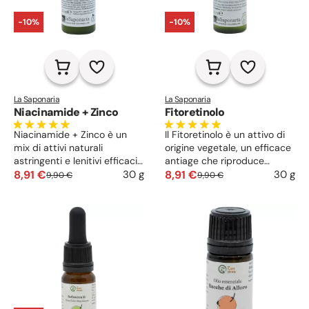
-10%
-10%
La Saponaria
La Saponaria
Niacinamide + Zinco
Fitoretinolo
Niacinamide + Zinco è un
Il Fitoretinolo è un attivo di
mix di attivi naturali
origine vegetale, un efficace
astringenti e lenitivi efficaci
antiage che riproduce
per la pelle grassa e mista.
8,91 €
l’azione antiossidante del
8,91 €
30 g
30 g
9,90 €
9,90 €
Previene infiammazioni e
retinolo senza effetti
brufoli, riequilibra il sebo,
secondari. Rimpolpa il
stimola il turnover cellulare e
tessuto e stimola la
protegge dalle aggressioni.
rigenerazione cellulare. Meno
Ideale per il trattamento
rughe e pelle liscia e
della pelle acneica, adatto
compatta.
anche alla cute sensibile.