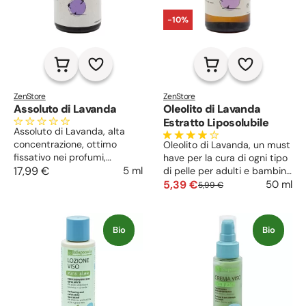
-10%
ZenStore
ZenStore
Assoluto di Lavanda
Oleolito di Lavanda
Estratto Liposolubile
Assoluto di Lavanda, alta
concentrazione, ottimo
Oleolito di Lavanda, un must
fissativo nei profumi,
have per la cura di ogni tipo
rilassante e riequilibrante,
17,99 €
5 ml
di pelle per adulti e bambini,
nei cosmetici homemade è
purificante e lenitivo su
5,39 €
50 ml
5,99 €
lenitivo, riepitelizzante,
rossori e dolori muscolari,
purificante.
mal di testa e orecchie.
Bio
Bio