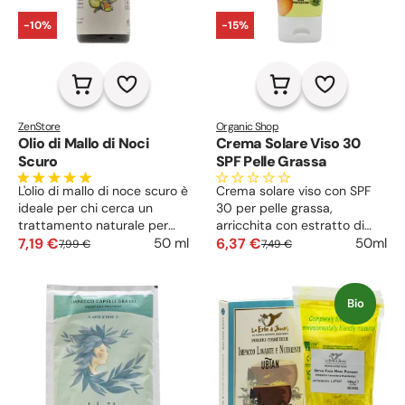
-10%
-15%
ZenStore
Organic Shop
Olio di Mallo di Noci
Crema Solare Viso 30
Scuro
SPF Pelle Grassa
L'olio di mallo di noce scuro è
Crema solare viso con SPF
ideale per chi cerca un
30 per pelle grassa,
trattamento naturale per
arricchita con estratto di
nutrire e rafforzare sia i
7,19 €
carota e burro di karité,
6,37 €
50 ml
50ml
7,99 €
7,49 €
capelli che la pelle.
ideale per proteggere e
Arricchito con tannini e
nutrire la pelle.
naftochinoni, questo olio non
Bio
solo intensifica il colore dei
capelli, offrendo riflessi
duraturi, ma agisce anche
come un emolliente potente,
migliorando l'elasticità e la
morbidezza della pelle.