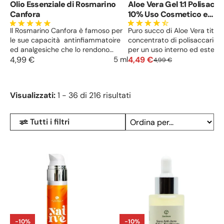
Olio Essenziale di Rosmarino
Aloe Vera Gel 1:1 Polisacca
Canfora
10% Uso Cosmetico e
Alimentare
Il Rosmarino Canfora è famoso per
Puro succo di Aloe Vera titola
le sue capacità antinfiammatoire
concentrato di polisaccaridi e
ed analgesiche che lo rendono
per un uso interno ed esterno
ideale in caso di dolori muscolo-
4,99 €
5 ml
prodotto. Antiossidante, lenit
4,49 €
4,99 €
articolari. Esso è inoltre utile contro
idratante e rigenerante.
la cellulite e la ritenzione idrica.
Visualizzati:
1 - 36 di 216 risultati
Tutti i filtri
-10%
-10%