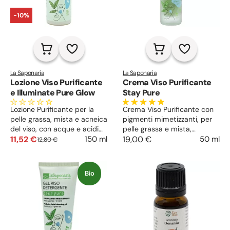
-10%
La Saponaria
La Saponaria
Lozione Viso Purificante
Crema Viso Purificante
e Illuminate Pure Glow
Stay Pure
Lozione Purificante per la
Crema Viso Purificante con
pelle grassa, mista e acneica
pigmenti mimetizzanti, per
del viso, con acque e acidi
pelle grassa e mista,
vegetali, esfolia, uniforma,
11,52 €
previene l’acne, purifica e
19,00 €
50 ml
150 ml
12,80 €
idrata, lenisce, illumina e
regola il sebo, protegge e
regola il sebo.
illumina, decongestiona e
rinfresca.
Bio