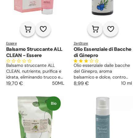
Essere
ZenStore
Balsamo Struccante ALL
Olio Essenziale di Bacche
CLEAN - Essere
di Ginepro
Balsamo struccante ALL
Olio essenziale dalle bacche
CLEAN, nutriente, purifica e
del Ginepro, aroma
idrata, eliminando trucco e
balsamico e dolce, contro
impurità senza alterare
19,70 €
50ML
batteri e infiammazioni,
8,99 €
10 ml
l'equilibrio cutaneo.
dolori muscolari e articolari,
astringente, diuretico e
drenante, neurotonico.
Bio