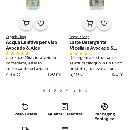
Organic Shop
Organic Shop
Acqua Lenitiva per Viso
Latte Detergente
Avocado & Aloe
Micellare Avocado &
Aloe
Una Face Mist, idratazione
Detergente e struccante
immediata, effetto
senza risciacquo in un unico
rinfrescante ed azione
prodotto, realizzato con
lenitiva dell’acqua che va
4,49 €
150 ml
ingredienti naturali, con
5,49 €
150 ml
semplicemente vaporizzata
pochi gesti libera il viso da
tutte le volte che si
trucco e impurità. Arricchito
«
»
1
2
3
4
5
6
desidera. Un must-have
con micelle dall’azione
della skincare veloce, per
assorbente lascia la pelle
una protezione continua.
liscia e luminosa, idratata e
nutrita.
Reso Gratis
Qualità Garantita
Packaging
Ecologico