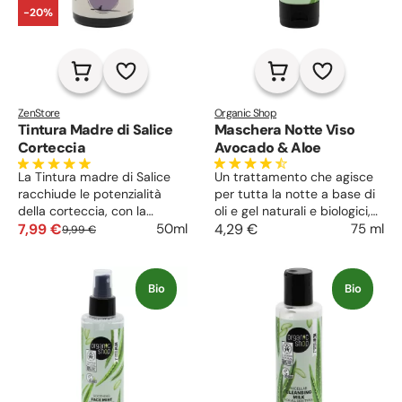
-20%
ZenStore
Organic Shop
Tintura Madre di Salice
Maschera Notte Viso
Corteccia
Avocado & Aloe
La Tintura madre di Salice
Un trattamento che agisce
racchiude le potenzialità
per tutta la notte a base di
della corteccia, con la
oli e gel naturali e biologici,
salicina e i composti che
7,99 €
con un’intensa azione
4,29 €
75 ml
50ml
9,99 €
abbassano la temperatura e
idratante e nutriente. Regala
alleviano dolori ossei,
un viso disteso, riposato, con
muscolari e articolari.
un aspetto sano e giovane.
Bio
Bio
Antibatterica e lenitiva,
Minimizza rughe ed occhiaie
riduce gli ispessimenti della
ed illumina qualsiasi tipo di
pelle, tonifica e regola il
pelle.
sebo.