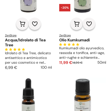
-20%
ZenStore
ZenStore
Acqua/Idrolato di Tea
Olio Kumkumadi
Tree
Kumkumadi olio ayurvedico,
rassoda e tonifica, anti-age,
Idrolato di Tea Tree, delicato
anti-rughe e schiarente
antisettico e antimicotico
delle macchie. Calma le
11,99 €
50ml
per uso cosmetico e nel
14,99 €
irritazioni, ripulisce le
cavo orale. Ideale per la pelle
6,99 €
100 ml
impurità dai pori e rende il
acneica, regola e astringe la
viso uniforme e splendente.
pelle grassa e impura.