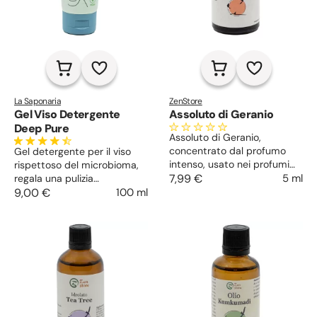
La Saponaria
ZenStore
Gel Viso Detergente
Assoluto di Geranio
Deep Pure
Assoluto di Geranio,
concentrato dal profumo
Gel detergente per il viso
intenso, usato nei profumi
rispettoso del microbioma,
come fissativo delle essenze
7,99 €
5 ml
regala una pulizia
fiorite, rassodante,
approfondita della pelle
9,00 €
100 ml
rigenerante, anticellulite e
grassa e acneica, rinfresca e
smagliature, energizzante.
lenisce, riequilibra il sebo
eccedente e protegge.