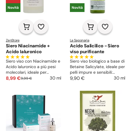
Novità
Novità
ZenStore
La Saponaria
Siero Niacinamide +
Acido Salicilico - Siero
Acido Ialuronico
viso purificante
Siero viso con Niacinamide e
Siero viso biologico a base di
Acido Ialuronico a più pesi
Betaine Salicylate, ideale per
molecolari, ideale per
pelli impure e sensibili:
idratare in profondità,
8,99 €
esfolia delicatamente,
9,90 €
30 ml
30 ml
9,99 €
riequilibrare la pelle e ridurre
purifica i pori e regola il sebo
imperfezioni, pori dilatati e
per una pelle più liscia e
lucidità.
uniforme.