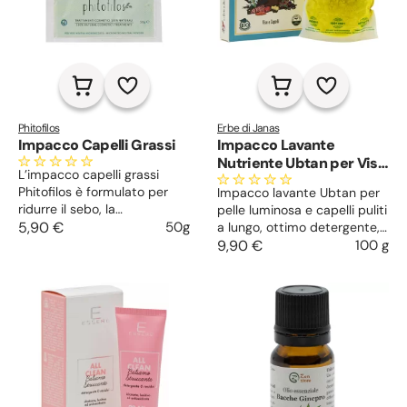
Phitofilos
Erbe di Janas
Impacco Capelli Grassi
Impacco Lavante
Nutriente Ubtan per Viso
L’impacco capelli grassi
e Capelli
Phitofilos è formulato per
Impacco lavante Ubtan per
ridurre il sebo, la
pelle luminosa e capelli puliti
descquamazione ed il
5,90 €
50g
a lungo, ottimo detergente,
prurito del cuoio capelluto.
leggero esfoliante, rinforza e
9,90 €
100 g
Inoltre è ideale anche come
regola la secrezione di sebo.
maschera purificante per il
viso.