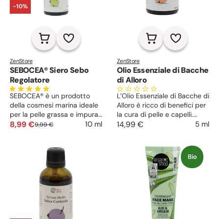
-10%
ZenStore
ZenStore
SEBOCEA® Siero Sebo
Olio Essenziale di Bacche
Regolatore
di Alloro
SEBOCEA® è un prodotto
L’Olio Essenziale di Bacche di
della cosmesi marina ideale
Alloro è ricco di benefici per
per la pelle grassa e impura.
la cura di pelle e capelli.
Inibisce le infiammazioni e
8,99 €
Tonico del corpo, stimola la
14,99 €
5 ml
10 ml
9,99 €
normalizza la produzione di
mente, rigenera i tessuti e
sebo. Opacizzante e
calma il dolore muscolo-
dermopurificante, rende più
articolare. Indicato per la
Bio
uniforme e liscia la superficie
pelle matura e acneica e per
e riduce la formazione di
i capelli grassi.
punti neri.