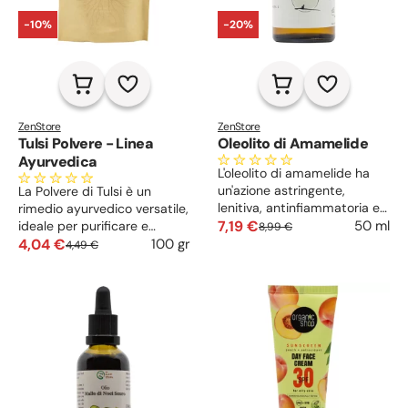
-10%
-20%
ZenStore
ZenStore
Tulsi Polvere - Linea
Oleolito di Amamelide
Ayurvedica
L'oleolito di amamelide ha
un'azione astringente,
La Polvere di Tulsi è un
lenitiva, antinfiammatoria e
rimedio ayurvedico versatile,
decongestionante, perfetto
7,19 €
50 ml
ideale per purificare e
8,99 €
per pelli sensibili, irritate o
riequilibrare pelle e capelli,
4,04 €
100 gr
4,49 €
soggette a rossori, pruriti e
riducendo acne, forfora e
dermatiti.
eccesso di sebo.