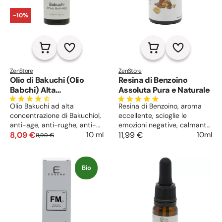
-10%
ZenStore
ZenStore
Olio di Bakuchi (Olio
Resina di Benzoino
Babchi) Alta
Assoluta Pura e Naturale
Concentrazione di
Olio Bakuchi ad alta
Resina di Benzoino, aroma
Bakuchiol
concentrazione di Bakuchiol,
eccellente, scioglie le
anti-age, anti-rughe, anti-
emozioni negative, calmante
macchie, pelle più soda,
8,09 €
e rilassante. Rinnova la pelle
11,99 €
10ml
10 ml
8,99 €
liscia ed elastica.
matura e secca, irritata e
Normalizzante del sebo,
screpolata, anticellulite,
previene i punti neri e i
astringente per pelli grasse.
Bio
brufoli.