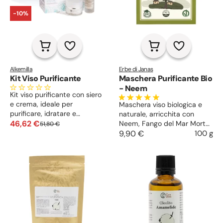
-10%
Alkemilla
Erbe di Janas
Kit Viso Purificante
Maschera Purificante Bio
- Neem
Kit viso purificante con siero
e crema, ideale per
Maschera viso biologica e
purificare, idratare e
naturale, arricchita con
riequilibrare la pelle,
46,62 €
Neem, Fango del Mar Morto,
51,80 €
lasciandola fresca, luminosa
Curcuma e Aloe Vera, ideale
9,90 €
100 g
e uniforme, in una raffinata
per purificare, riequilibrare e
box regalo perfetta per le
illuminare la pelle,
festività.
lasciandola fresca, morbida
e rigenerata.