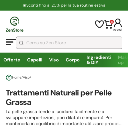
☀️​Sconti fino al 20% per la tua routine estiva
0
Accedi
Ingredienti
Mak
Offerte
Capelli
Viso
Corpo
& DIY
up
Home
/
Viso
/
Trattamenti Naturali per Pelle
Grassa
La pelle grassa tende a lucidarsi facilmente e a
sviluppare imperfezioni, pori dilatati e impurità. Per
mantenerla in equilibrio è importante utilizzare prodotti