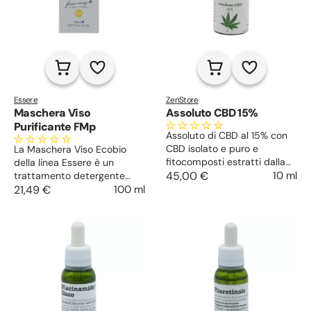
Essere
ZenStore
Maschera Viso
Assoluto CBD 15%
Purificante FMp
Assoluto di CBD al 15% con
CBD isolato e puro e
La Maschera Viso Ecobio
fitocomposti estratti dalla
della linea Essere è un
Canapa. Effetto entourage
45,00 €
10 ml
trattamento detergente
ad ampio raggio d’azione,
intenso per rimuovere
21,49 €
100 ml
antinfiammatorio e
impurità da ogni tipo di
ansiolitico.
pelle, Normalizza il sebo e
schiarisce le macchie.