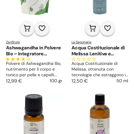
ZenStore
La Saponaria
Ashwagandha in Polvere
Acqua Costituzionale di
Bio – Integratore
Melissa Lenitiva e
Ayurvedico Adattogeno
Purificante
Polvere di Ashwagandha Bio,
Acqua Costituzionale di
per Stress, Pelle e Vitalità
nutrimento per il corpo e
Melissa, ottenuta con
tonico per pelle e capelli.
tecnologie che estraggono i
Aumenta la resistenza allo
12,99 €
100 gr
principi attivi integri e super
12,50 €
50 ml
stress, favorisce
vitali della pianta,arricchita
concentrazione e memoria,
da agenti idratanti, lenitivi e
dona forza e vitalità.
regolatori del sebo.