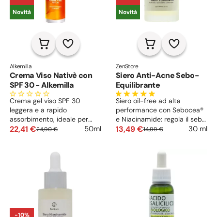
Novità
Novità
Alkemilla
ZenStore
Crema Viso Nativè con
Siero Anti-Acne Sebo-
SPF 30 - Alkemilla
Equilibrante
Crema gel viso SPF 30
Siero oil-free ad alta
leggera e a rapido
performance con Sebocea®
assorbimento, ideale per
e Niacinamide: regola il sebo,
proteggere, idratare e
22,41 €
attenua le imperfezioni e
13,49 €
50ml
30 ml
24,90 €
14,99 €
opacizzare la pelle ogni
rende la pelle più liscia,
giorno senza lasciare scia
uniforme e meno lucida.
bianca.
-10%