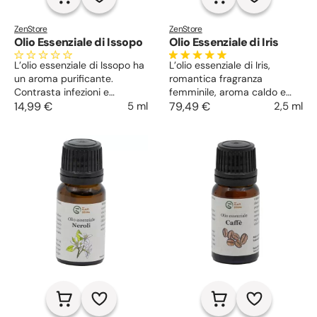
ZenStore
ZenStore
Olio Essenziale di Issopo
Olio Essenziale di Iris
L’olio essenziale di Issopo ha
L’olio essenziale di Iris,
un aroma purificante.
romantica fragranza
Contrasta infezioni e
femminile, aroma caldo e
irritazioni cutanee. Agisce
14,99 €
5 ml
dolce, per dare ascolto alla
79,49 €
2,5 ml
come mucolitico per il
parte più intima del sé e
benessere delle vie
trovare la concentrazione.
respiratorie. Dona buon
Anestetico naturale, rigenera
umore se inalato e
i tessuti e la pelle matura.
massaggiato. Allevia edemi e
Purificante, depurativo e
aiuta nella cattiva
lenitivo.
circolazione, azione diuretica.