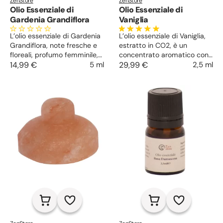
ZenStore
ZenStore
Olio Essenziale di
Olio Essenziale di
Gardenia Grandiflora
Vaniglia
L’olio essenziale di Gardenia
L’olio essenziale di Vaniglia,
Grandiflora, note fresche e
estratto in CO2, è un
floreali, profumo femminile,
concentrato aromatico con
avvolgente ed audace. Aiuta
14,99 €
5 ml
proprietà afrodisiache,
29,99 €
2,5 ml
a gestire tensioni e stress, a
rilassanti e riequilibranti sul
concentrarsi e ad
sistema nervoso. Ideale per
addormentarsi. Lenisce i
donare una fragranza
dolori, decongestiona e
sensuale e dolce ai
sostiene in menopausa.
cosmetici, agisce come
antirughe.