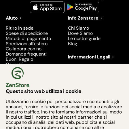
Aiuto
Info Zenstore
Ritiro in sede
Chi Siamo
Spese di spedizione
Dove Siamo
Metodi di pagamento
Le nostre guide
Spedizioni all'estero
Blog
Collabora con noi
Domande frequenti
Informazioni Legali
Buoni Regalo
Contatti
Condizioni di Vendita
Diritto di recesso
Privacy
Prodotti richiamati e
ritirati - 2026
Questo sito web utilizza i cookie
Metodi di pagamento
Utilizziamo i cookie per personalizzare i contenuti e gli
annunci, fornire le funzioni dei social media e analizzare
il nostro traffico. Inoltre forniamo informazioni sul modo
in cui utilizzi il nostro sito ai nostri partner che si
occupano di analisi dei dati web, pubblicità e social
media, i quali potrebbero combinarle con altre
Armonia Zen S.R.L. - Via Taurano 60, 84016 PAGANI