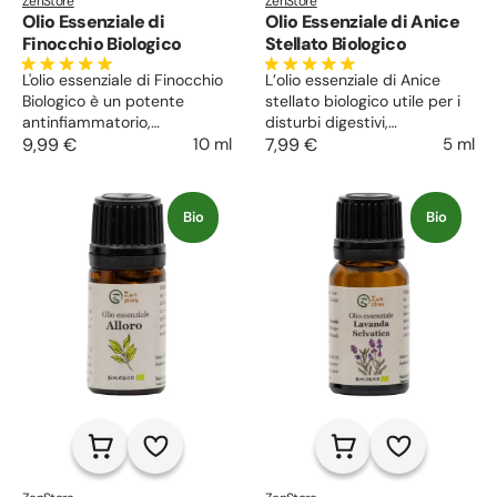
ZenStore
ZenStore
Olio Essenziale di
Olio Essenziale di Anice
Finocchio Biologico
Stellato Biologico
L'olio essenziale di Finocchio
L’olio essenziale di Anice
Biologico è un potente
stellato biologico utile per i
antinfiammatorio,
disturbi digestivi,
antisettico e antispastico.
9,99 €
10 ml
antispasmodico,
7,99 €
5 ml
carminativo, lassativo.
Lenitivo dei dolori muscolo-
articolari, purifica pelle e
Bio
Bio
capelli, sostiene la donna
nelle sue fasi. Afrodisiaco, dà
equilibrio e stabilità.