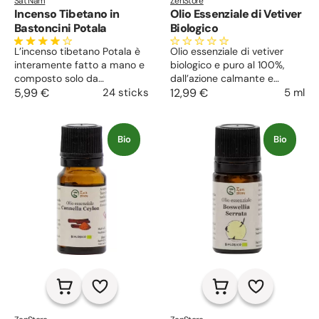
Sat Nam
ZenStore
Incenso Tibetano in
Olio Essenziale di Vetiver
Bastoncini Potala
Biologico
L’incenso tibetano Potala è
Olio essenziale di vetiver
interamente fatto a mano e
biologico e puro al 100%,
composto solo da
dall’azione calmante e
ingredienti 100% naturali,
5,99 €
24 sticks
rilassante, favorisce il riposo,
12,99 €
5 ml
senza aromi artificiali.
agisce contro stress ed
Purifica l’aria, favorisce il
ansia. Il suo aroma terroso
rilassamento, allontana le
ed intenso è ideale per la
Bio
Bio
energie negative.
preparazione di cosmetici e
profumi da uomo.