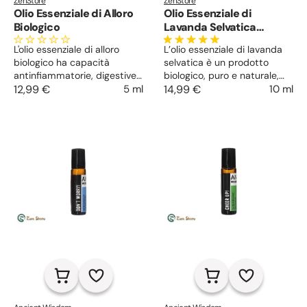
ZenStore
ZenStore
Olio Essenziale di Alloro
Olio Essenziale di
Biologico
Lavanda Selvatica
Biologica
L'olio essenziale di alloro
L’olio essenziale di lavanda
biologico ha capacità
selvatica è un prodotto
antinfiammatorie, digestive
biologico, puro e naturale,
ed analgesiche. Aumenta la
12,99 €
5 ml
estratto da piante
14,99 €
10 ml
concentrazione, rinforza i
spontanee. Antiossidante ed
capelli, purifica la pelle
antinfiammatorio, lenisce
grassa. Utile anche come
dolori e spasmi e stimola il
espettorante e deodorante.
sistema immunitario.