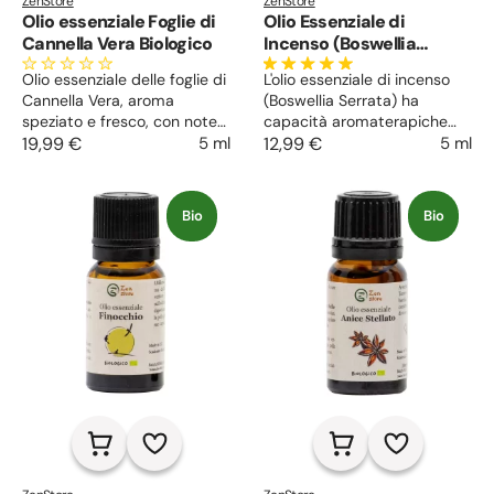
ZenStore
ZenStore
Olio essenziale Foglie di
Olio Essenziale di
Cannella Vera Biologico
Incenso (Boswellia
Serrata)
Olio essenziale delle foglie di
L'olio essenziale di incenso
Cannella Vera, aroma
(Boswellia Serrata) ha
speziato e fresco, con note
capacità aromaterapiche
vivaci e intense.
19,99 €
5 ml
espettoranti ed
12,99 €
5 ml
Antiossidante, antibatterico,
antinfiammatorie. Utile
stimolante per pelle e cuoio
come attivo cosmetico per
capelluto.
massaggi anti-smagliature e
Bio
Bio
per contrastare i dolori
reumatici.