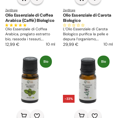
ZenStore
ZenStore
Olio Essenziale di Coffea
Olio Essenziale di Carota
Arabica (Caffè) Biologico
Biologico
Olio Essenziale di Coffea
L’Olio Essenziale di Carota
Arabica, pregiato estratto
Biologico purifica la pelle e
bio, rassoda i tessuti,
depura l’organismo,
scioglie il grasso,
12,99 €
10 ml
schiarisce le macchie scure
29,99 €
10 ml
anticellulite. Lenisce
e previene l’invecchiamento,
infiammazioni e stimola la
antimicotico e anti-cellulite.
ricrescita dei capelli.
Bio
Bio
-33%