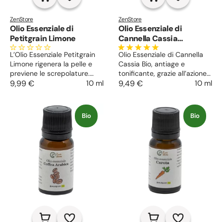
ZenStore
ZenStore
Olio Essenziale di
Olio Essenziale di
Petitgrain Limone
Cannella Cassia
Biologico
L’Olio Essenziale Petitgrain
Olio Essenziale di Cannella
Limone rigenera la pelle e
Cassia Bio, antiage e
previene le screpolature.
tonificante, grazie all’azione
Tonifica e purifica la cute,
9,99 €
10 ml
riscaldante lenisce dolori
9,49 €
10 ml
lenisce le irritazioni. Profumo
articolari e muscolari.
fresco, antistress ed
Anticellulite, energizzante ed
energizzante.
afrodisiaco.
Bio
Bio