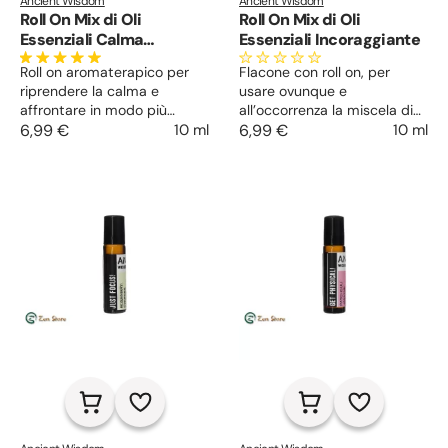
Ancient Wisdom
Ancient Wisdom
Roll On Mix di Oli
Roll On Mix di Oli
Essenziali Calma
Essenziali Incoraggiante
Interiore
Roll on aromaterapico per
Flacone con roll on, per
riprendere la calma e
usare ovunque e
affrontare in modo più
all’occorrenza la miscela di
disteso e sereno le situazioni
6,99 €
10 ml
oli essenziali selezionata per
6,99 €
10 ml
quotidiane e quelle
sollevare l’umore e reagire al
eccezionali, sempre con sé
meglio in situazioni
per usarlo in ogni luogo.
quotidiane ed eccezionali.