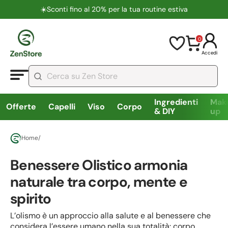
☀️​Sconti fino al 20% per la tua routine estiva
0
Accedi
Ingredienti
Mak
Offerte
Capelli
Viso
Corpo
& DIY
up
Home
/
Benessere Olistico armonia
naturale tra corpo, mente e
spirito
L’olismo è un approccio alla salute e al benessere che
considera l’essere umano nella sua totalità: corpo,