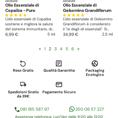
ZenStore
ZenStore
Olio Essenziale di
Olio Essenziale di
Copaiba - Puro
Gelsomino Grandiflorum
L'olio essenziale di Copaiba
L'olio essenziale di Gelsomino
sostiene e migliora la salute
Grandiflorum è considerato
del sistema immunitario, di
il "re degli oli essenziali". Si
quello cardiovascolare e
6,99 €
5 ml
presenta con un profumo
34,99 €
2,5 ml
anche di quello digestivo.
unico e sensuale, esotico,
Agisce poi sul sistema
dagli incredibili effetti
«
»
1
2
3
4
5
6
nervoso, riducendo lo stress
aromaterapici.
e l'ansia.
Reso Gratis
Qualità Garantita
Packaging
Ecologico
Spedizioni Gratis
Pagamento Sicuro
da 39€
081 185 587 97
350 06 57 227
Assistenza telefonica: Lun/Ven dalle 9:00 alle 13:00