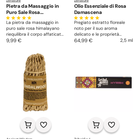
ZenStore
ZenStore
Pietra da Massaggio in
Olio Essenziale di Rosa
Puro Sale Rosa
Damascena
Himalayano
La pietra da massaggio in
Pregiato estratto floreale
puro sale rosa himalayano
noto per il suo aroma
riequilibra il corpo affaticato
delicato e le proprietà
e in condizione di stress.
9,99 €
rilassanti, riequilibranti e
64,99 €
2,5 ml
Agisce efficacemente a
rigeneranti per pelle e
caldo e a freddo, andando a
mente. Ideale per la pelle
sciogliere le tensioni
matura, infiammata e secca
accumulate.
e per massaggi rilassanti.