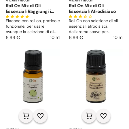
Ancient Wisdom
Ancient Wisdom
Roll On Mix di Oli
Roll On Mix di Oli
Essenziali Raggiungi i
Essenziali Afrodisiaco
tuoi obiettivi
Flacone con roll on, pratico e
Roll On con selezione di oli
funzionale, per usare
essenziali afrodisiaci,
ovunque la selezione di oli
dall’aroma soave per
essenziali scelta per favorire
6,99 €
10 ml
un’azione stimolante e
6,99 €
10 ml
la concentrazione al lavoro e
energizzante che favorisce il
nelle attività personali.
coinvolgimento con il
partner.