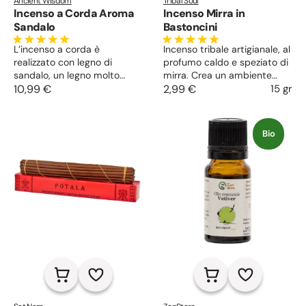
Ancient Wisdom
Tribal Soul
Incenso a Corda Aroma
Incenso Mirra in
Sandalo
Bastoncini
L’incenso a corda è
Incenso tribale artigianale, al
realizzato con legno di
profumo caldo e speziato di
sandalo, un legno molto
mirra. Crea un ambiente
pregiato ed aromatico, dalla
10,99 €
spirituale e mistico che
2,99 €
15 gr
fragranza ricca ed intesa
ricorda luoghi esotici,
che infonde un senso di
favorisce il rilassamento e la
pace e rilassamento. Utile
meditazione.
Bio
per favorire la meditazione,
purificare gli ambienti ed
armonizzare corpo e mente.