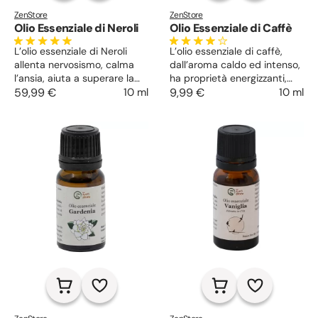
ZenStore
ZenStore
Olio Essenziale di Neroli
Olio Essenziale di Caffè
L’olio essenziale di Neroli
L’olio essenziale di caffè,
allenta nervosismo, calma
dall’aroma caldo ed intenso,
l’ansia, aiuta a superare la
ha proprietà energizzanti,
depressione, ideale per
59,99 €
10 ml
stimolanti, drenanti e
9,99 €
10 ml
l’insonnia. Infonde positività
vasodilatatorie, capace di
e sostiene nel recupero da
agire su cellulite, ritenzione
eventi traumatici. Tonico
idrica, borse ed occhiaie.
della pelle, rassoda, tratta le
Stimola la mente,
irritazioni, uniforma
contrastando stress ed
l’incarnato.
affaticamento.