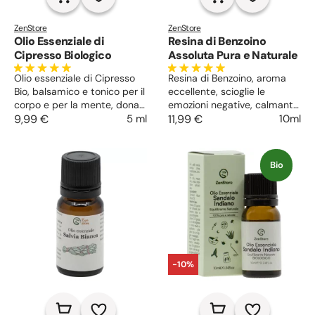
ZenStore
ZenStore
Olio Essenziale di
Resina di Benzoino
Cipresso Biologico
Assoluta Pura e Naturale
Olio essenziale di Cipresso
Resina di Benzoino, aroma
Bio, balsamico e tonico per il
eccellente, scioglie le
corpo e per la mente, dona
emozioni negative, calmante
equilibrio emotivo. Nei
9,99 €
5 ml
e rilassante. Rinnova la pelle
11,99 €
10ml
massaggi anticellulite,
matura e secca, irritata e
migliora la circolazione e
screpolata, anticellulite,
contrasta la ritenzione dei
astringente per pelli grasse.
Bio
liquidi.
-10%