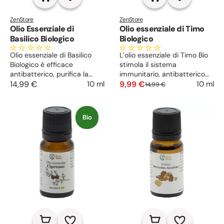
ZenStore
ZenStore
Olio Essenziale di
Olio essenziale di Timo
Basilico Biologico
Biologico
Olio essenziale di Basilico
L’olio essenziale di Timo Bio
Biologico è efficace
stimola il sistema
antibatterico, purifica la
immunitario, antibatterico
pelle e stimola la ricrescita
14,99 €
10 ml
ad ampio raggio, ha
9,99 €
10 ml
14,99 €
dei capelli. Dona energia e
un’azione tonica ed
aiuta a concentrarsi, lenitivo
energizzante. Idela per pelle
e repellente per insetti.
e capelli grassi.
Bio