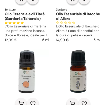
ZenStore
ZenStore
Olio Essenziale di Tiarè
Olio Essenziale di Bacche
(Gardenia Taitensis)
di Alloro
L’Olio Essenziale di Tiarè ha
L’Olio Essenziale di Bacche di
una profumazione intensa,
Alloro è ricco di benefici per
dolce e floreale, ideale per la
la cura di pelle e capelli.
preparazione di profumi
12,99 €
5 ml
Tonico del corpo, stimola la
14,99 €
5 ml
unisex. Calma la mente e
mente, rigenera i tessuti e
stimola l’interesse romantico
calma il dolore muscolo-
per il partner, protegge la
articolare. Indicato per la
pelle matura e lenisce le
pelle matura e acneica e per
infiammazioni.
i capelli grassi.