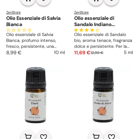
ZenStore
ZenStore
Olio Essenziale di Salvia
Olio essenziale di
Bianca
Sandalo Indiano
Biologico
Olio essenziale di Salvia
Olio essenziale di Sandalo
Bianca, profumo intenso,
bio, aroma tenace, fragranza
fresco, persistente, una
dolce e persistente. Per la
ventata di energia.
8,99 €
10 ml
pelle matura, secca e
11,69 €
5 ml
12,99 €
Contrasta stanchezza,
problematica, potente
infonde calma, purifica e
afrodisiaco. Ideale per
neutralizza cattivi odori.
diffusione, massaggi, bagni,
suffumigi, creme viso e
corpo.