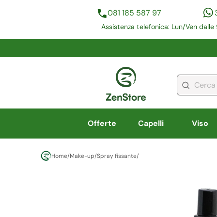
081 185 587 97
Assistenza telefonica: Lun/Ven dalle 
Offerte
Capelli
Viso
Home
/
Make-up
/
Spray fissante
/