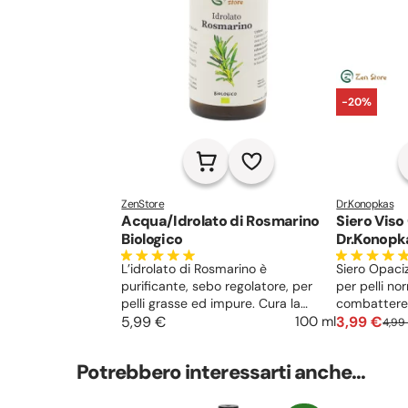
-20%
ZenStore
Dr.Konopkas
Acqua/Idrolato di Rosmarino
Siero Viso
Biologico
Dr.Konopka´s - Fac
Mattifying
L’idrolato di Rosmarino è
Siero Opaci
purificante, sebo regolatore, per
per pelli no
pelli grasse ed impure. Cura la
combattere 
forfora, aiuta nella ricrescita e
5,99 €
100 ml
lucido, a ten
3,99 €
4,99
previene la caduta dei capelli. In
trucco e a r
aromaterapia energizzante ed
eccessiva di
Potrebbero interessarti anche...
antidepressivo. aiuta a
combatte i 
concentrarsi, analizzare,
all'estratto 
memorizzare.