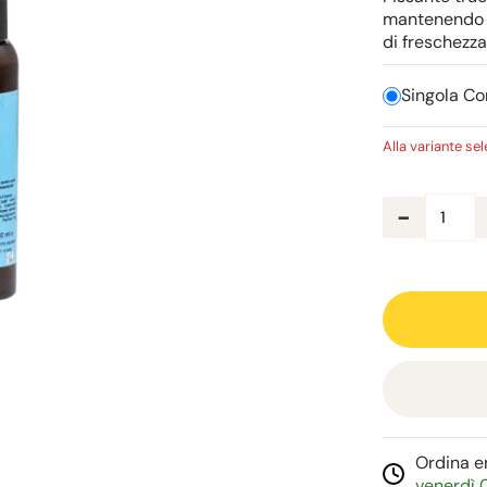
mantenendo i
di freschezza
Singola Co
Alla variante se
-
Ordina e
venerdì 0