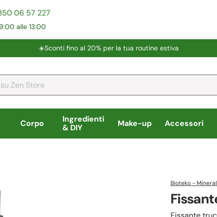
350 06 57 227
9:00 alle 13:00
☀️​Sconti fino al 20% per la tua routine estiva
Ingredienti
Corpo
Make-up
Accessori
& DIY
Bioteko - Mineral
Fissant
Fissante tru