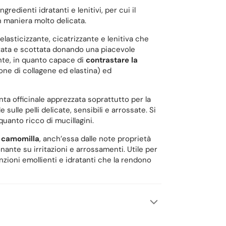
edienti idratanti e lenitivi, per cui il
n maniera molto delicata.
 elasticizzante, cicatrizzante e lenitiva che
ritata e scottata donando una piacevole
nte, in quanto capace di
contrastare la
one di collagene ed elastina) ed
anta officinale apprezzata soprattutto per la
ulle pelli delicate, sensibili e arrossate. Si
quanto ricco di mucillagini.
 camomilla
, anch’essa dalle note proprietà
onante su irritazioni e arrossamenti. Utile per
nzioni emollienti e idratanti che la rendono