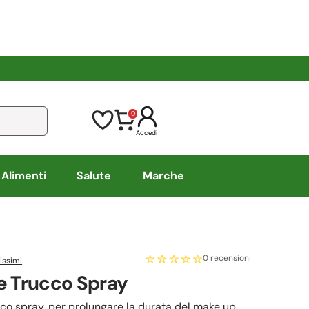
0
Accedi
Alimenti
Salute
Marche
0 recensioni
issimi
e Trucco Spray
cco spray, per prolungare la durata del make up