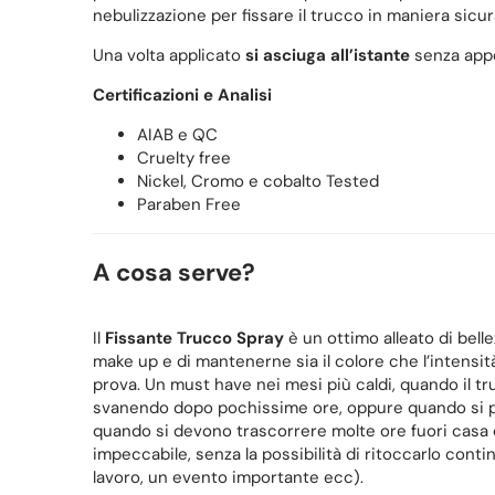
nebulizzazione per fissare il trucco in maniera sicu
Una volta applicato
si asciuga all’istante
senza appes
Certificazioni e Analisi
AIAB e QC
Cruelty free
Nickel, Cromo e cobalto Tested
Paraben Free
A cosa serve?
Il
Fissante Trucco Spray
è un ottimo alleato di bell
make up e di mantenerne sia il colore che l’intens
prova. Un must have nei mesi più caldi, quando il tr
svanendo dopo pochissime ore, oppure quando si pra
quando si devono trascorrere molte ore fuori casa 
impeccabile, senza la possibilità di ritoccarlo cont
lavoro, un evento importante ecc).