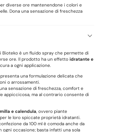
 per diverse ore mantenendone i colori e
 pelle. Dona una sensazione di freschezza
 di Bioteko è un fluido spray che permette di
se ore. Il prodotto ha un effetto
idratante e
e cura a ogni applicazione.
, presenta una formulazione delicata che
ioni o arrossamenti.
na una sensazione di freschezza, comfort e
de appiccicosa, ma al contrario consente di
milla e calendula
, ovvero piante
r le loro spiccate proprietà idratanti.
la confezione da 100 ml è comoda anche da
n ogni occasione; basta infatti una sola