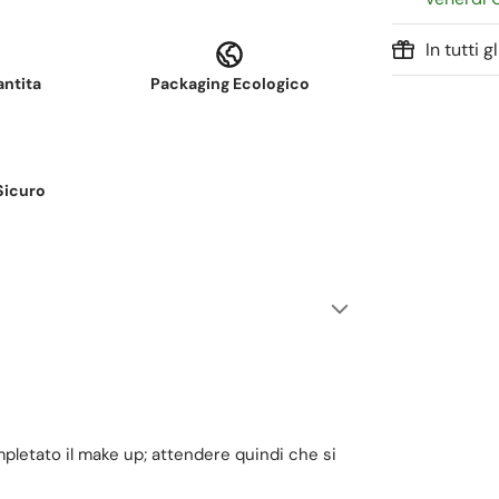
In tutti 
antita
Packaging Ecologico
Sicuro
mpletato il make up; attendere quindi che si