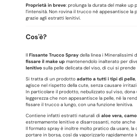
Proprietà in breve
: prolunga la durata del make up
l’intensità. Non rovina il trucco né appesantisce la
grazie agli estratti lenitivi.
Cos'è?
Il
Fissante Trucco Spray
della linea i Mineralissimi
fissare il make up
mantenendolo inalterato per diver
lenitivo
sulla pelle delicata del viso, di cui si prend
Si tratta di un prodotto
adatto a tutti i tipi di pelle
agisce nel rispetto della cute, senza causare irritaz
In particolare il prodotto, nebulizzato sul viso, do
leggerezza che non appesantisce la pelle, né la ren
fissare il trucco a lungo, con una funzione lenitiva.
Contiene infatti estratti naturali di
aloe vera, camo
estremamente lenitive e disarrossanti, note anche pe
Il formato spray è inoltre molto pratico da usare, 
portare in borsa, così da vaporizzarlo rapidamente i