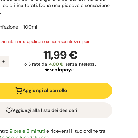
 colori inalterati. Dona una piacevole sensazione
.
nfezione - 100ml
lezionata non si applicano coupon sconto/zen point.
11,99 €
+
4.00 €
Aggiungi al carrello
Aggiungi alla lista dei desideri
ntro
9 ore e 8 minuti
e riceverai il tuo ordine tra
7 ago. e lunedì 10 ago.