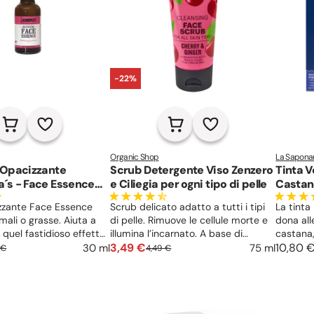
-22%
Organic Shop
La Sapona
 Opacizzante
Scrub Detergente Viso Zenzero
Tinta 
e Essence
e Ciliegia per ogni tipo di pelle
Castano
zzante Face Essence
Scrub delicato adatto a tutti i tipi
La tinta
rmali o grasse. Aiuta a
di pelle. Rimuove le cellule morte e
dona al
quel fastidioso effetto
illumina l’incarnato. A base di
castana
ere più a lungo intatto il
estratti vegetali di ciliegia tropicale,
3,49 €
avvolgen
10,80 
30 ml
75 ml
 €
4,49 €
egolare la produzione
zenzero e tè verde.
miscela 
 sebo. Leviga e
sostanze
segni del tempo grazie
lucentezz
di Ninfea.
cuoio ca