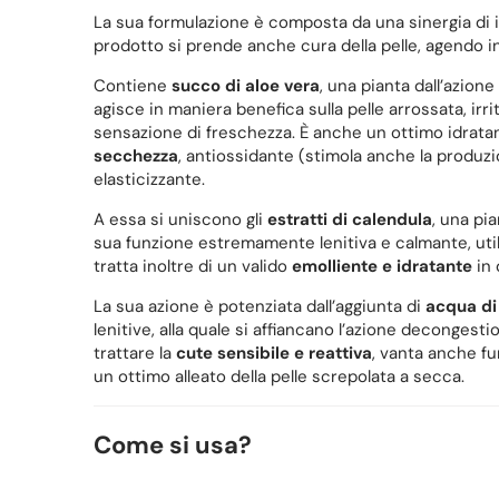
La sua formulazione è composta da una sinergia di ingr
prodotto si prende anche cura della pelle, agendo i
Contiene
succo di aloe vera
, una pianta dall’azione
agisce in maniera benefica sulla pelle arrossata, ir
sensazione di freschezza. È anche un ottimo idrata
secchezza
, antiossidante (stimola anche la produzi
elasticizzante.
A essa si uniscono gli
estratti di calendula
, una pi
sua funzione estremamente lenitiva e calmante, utile s
tratta inoltre di un valido
emolliente e idratante
in 
La sua azione è potenziata dall’aggiunta di
acqua di
lenitive, alla quale si affiancano l’azione decongesti
trattare la
cute sensibile e reattiva
, vanta anche fu
un ottimo alleato della pelle screpolata a secca.
Come si usa?