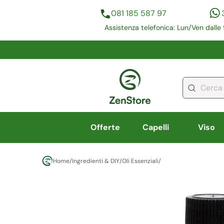
081 185 587 97
Assistenza telefonica: Lun/Ven dalle 
Offerte
Capelli
Viso
Home
/
Ingredienti & DIY
/
Oli Essenziali
/