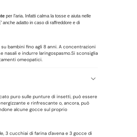
nte
per l’aria. Infatti calma la tosse e aiuta nelle
E’ anche adatto in caso di raffreddore e di
 su bambini fino agli 8 anni. A concentrazioni
se nasali e indurre laringospasmo.Si sconsiglia
attamenti omeopatici.
icato puro sulle punture di insetti, può essere
nergizzante e rinfrescante o, ancora, può
candone alcune gocce sul proprio
e, 3 cucchiai di farina d'avena e 3 gocce di