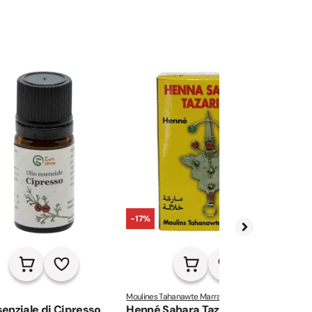
-17%
Moulines Tahanawte Marrakech
ZenSt
senziale di Cipresso
Henné Sahara Tazarine Rosso
Mono