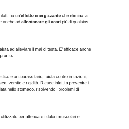
nfatti ha un’
effetto energizzante
che elimina la
ce anche ad
allontanare gli acari
più di qualsiasi
uta ad alleviare il mal di testa. E’ efficace anche
prurito.
ttico e antiparassitario, aiuta contro irritazioni,
sea, vomito e rigidità. Riesce infatti a prevenire i
lata nello stomaco, risolvendo i problemi di
tilizzato per attenuare i dolori muscolari e