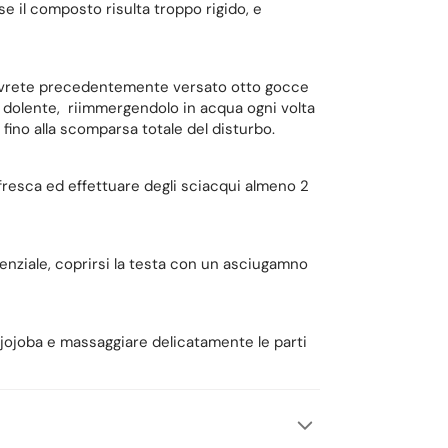
e il composto risulta troppo rigido, e
 avrete precedentemente versato otto gocce
te dolente, riimmergendolo in acqua ogni volta
 fino alla scomparsa totale del disturbo.
fresca ed effettuare degli sciacqui almeno 2
senziale, coprirsi la testa con un asciugamno
i jojoba e massaggiare delicatamente le parti