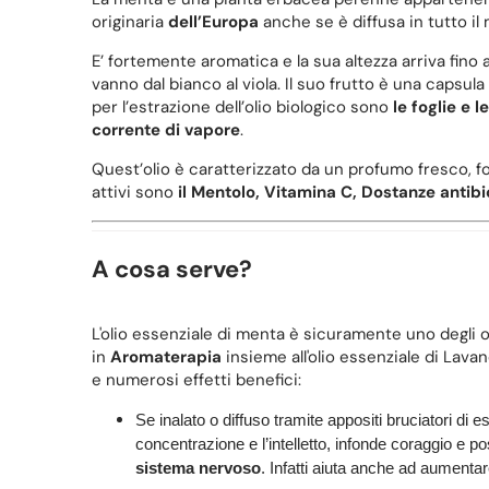
originaria
dell’Europa
anche se è diffusa in tutto i
E’ fortemente aromatica e la sua altezza arriva fino 
vanno dal bianco al viola. Il suo frutto è una capsul
per l’estrazione dell’olio biologico sono
le foglie e l
corrente di vapore
.
Quest’olio è caratterizzato da un profumo fresco, f
attivi sono
il Mentolo, V
itamina C, Dostanze antibi
A cosa serve?
L'olio essenziale di menta è sicuramente uno degli ol
in
Aromaterapia
insieme all'olio essenziale di Lavan
e numerosi effetti benefici:
Se inalato o diffuso tramite appositi bruciatori di
concentrazione e l’intelletto, infonde coraggio e po
sistema nervoso
. Infatti aiuta anche ad aumenta