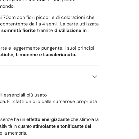
l mondo.
ai 70cm con fiori piccoli e di colorazioni che
a contentente da 1 a 4 semi. La parte utilizzata
e sommità fiorite
tramite
distillazione in
orte e leggermente pungente. I suoi principi
otiche, Limonene e Isovalerianato.
i essenziali più usato
da. E' infatti un olio dalle numerose proprietà
 essenze ha un
effetto energizzante
che stimola la
sitività in quanto
stimolante e tonificante del
re la memoria.