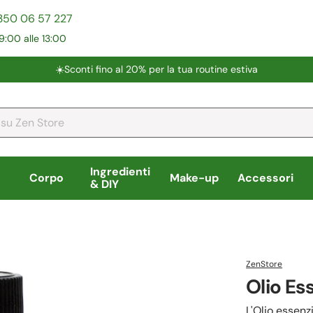
350 06 57 227
9:00 alle 13:00
☀️​Sconti fino al 20% per la tua routine estiva
Ingredienti
Corpo
Make-up
Accessori
& DIY
ZenStore
Olio Es
L'Olio essenz