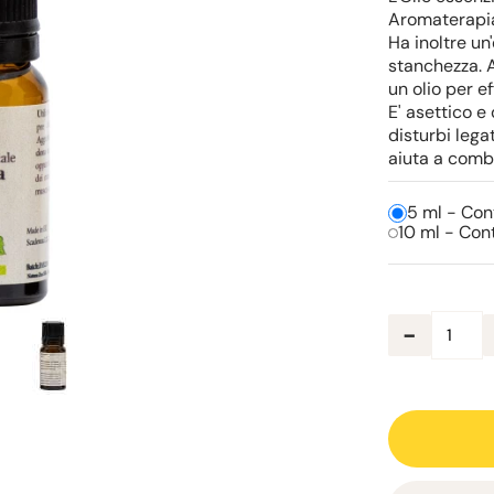
Aromaterapia 
Ha inoltre un
stanchezza. A
un olio per e
E' asettico e 
disturbi lega
aiuta a comba
5 ml - Con
10 ml - Con
-