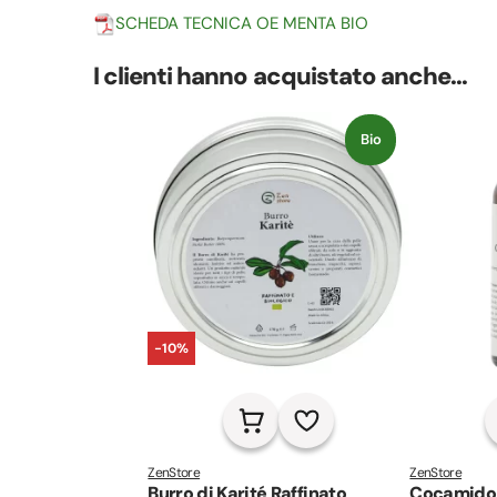
SCHEDA TECNICA OE MENTA BIO
I clienti hanno acquistato anche...
Bio
-10%
ZenStore
ZenStore
Burro di Karité Raffinato
Cocamidop