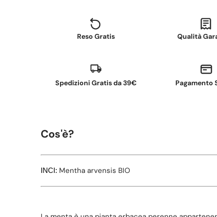
Reso Gratis
Qualità Gar
Spedizioni Gratis da 39€
Pagamento 
Cos'è?
Mentha arvensis
BIO
INCI:
La menta è una pianta erbacea perenne appartene