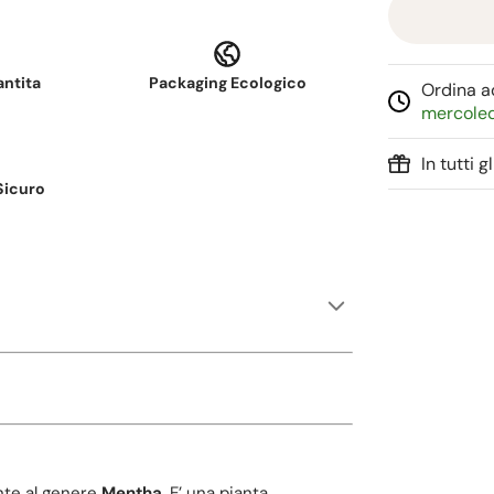
antita
Packaging Ecologico
Ordina ad
mercoled
In tutti 
Sicuro
nte al genere
Mentha
. E’ una pianta