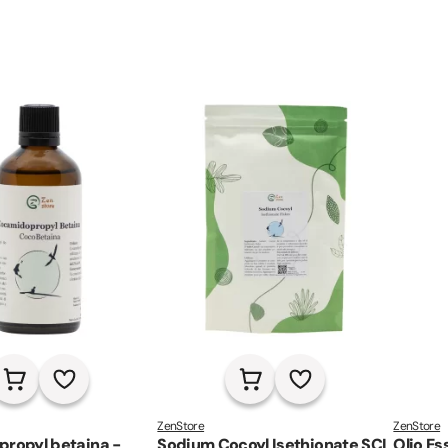
ZenStore
ZenStore
ropyl betaina -
Sodium Cocoyl Isethionate SCI
Olio Es