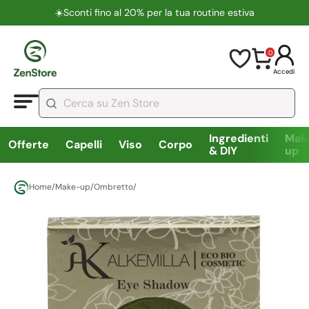
☀️​Sconti fino al 20% per la tua routine estiva
0
Accedi
Ingredienti
Mak
Offerte
Capelli
Viso
Corpo
& DIY
up
Home
/
Make-up
/
Ombretto
/