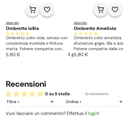
Alkemilla
Alkemilla
Ombretto Iolite
Ombretto Ametista
Ombretto color viola, setoso con
Ombretto color ametista, co
consistenza morbida e finitura
sfumature grigie, lilla e azzurr
matta. Polvere compatta con
Polvere compatta dalla consi
ottima aderenza, contiene oli
5,90 €
4 g
setosa e morbida, buona ade
5,90 €
vegetali e polveri minerali naturali e
e lunga tenuta.
biologiche.
Recensioni
0 su 5 stelle
(0 valutazioni)
Vuoi lasciare un commento? Effettua il
login
!