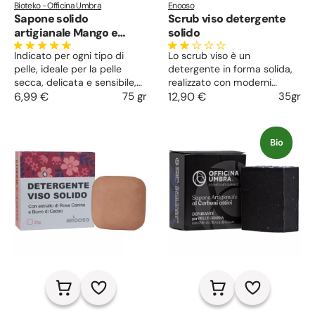
Bioteko - Officina Umbra
Enooso
Sapone solido
Scrub viso detergente
artigianale Mango e
solido
Calendula
Indicato per ogni tipo di
Lo scrub viso è un
pelle, ideale per la pelle
detergente in forma solida,
secca, delicata e sensibile,
realizzato con moderni
nutre la cute durante la
6,99 €
75 gr
procedimenti artigianali e
12,90 €
35gr
detersione, lascia la pelle
con ingredienti naturali.
morbida e setosa. Realizzato
Lascia la cute liscia e
con tensioattivi naturali è un
uniforme, purifica la pelle
Bio
prodotto attento
acneica, regola e astringe la
all’ambiente.
pelle grassa, lenisce la pelle
delicata.