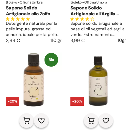
Bioteko - Officina Umbra
Bioteko - Officina Umbra
Sapone Solido
Sapone Solido
Artigianale allo Zolfo
Artigianale all’Argilla
Verde
Detergente naturale per la
Sapone solido artigianale a
pelle impura, grassa ed
base di oli vegetali ed argilla
acneica, ideale per la pelle
verde. Estremamente
irritata. Idrata con gli oli
3,99 €
110 gr
nutriente e purificante,
3,99 €
110gr
vegetali selezionati nella
svolge una leggera funzione
formula, depura la cute e la
esfoliante che lascia la pelle
seboregola, astringe i pori e
soffice ed elastica. Adatto
Bio
lenisce le infiammazioni.
sia alla pelle del viso che del
Ideale per pulizia del viso e
corpo.
del corpo.
-20%
-20%