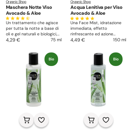
Organic Shop
Organic Shop
Maschera Notte Viso
Acqua Lenitiva per Viso
Avocado & Aloe
Avocado & Aloe
Un trattamento che agisce
Una Face Mist, idratazione
per tutta la notte a base di
immediata, effetto
oli e gel naturali e biologici,
rinfrescante ed azione
con un’intensa azione
4,29 €
75 ml
lenitiva dell’acqua che va
4,49 €
150 ml
idratante e nutriente. Regala
semplicemente vaporizzata
un viso disteso, riposato, con
tutte le volte che si
un aspetto sano e giovane.
desidera. Un must-have
Bio
Bio
Minimizza rughe ed occhiaie
della skincare veloce, per
ed illumina qualsiasi tipo di
una protezione continua.
pelle.