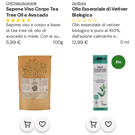
CMD Naturkosmetik
ZenStore
Sapone Viso Corpo Tea
Olio Essenziale di Vetiver
Tree Oil e Avocado
Biologico
Sapone viso e corpo a base
Olio essenziale di vetiver
di tea tree oil, olio di
biologico e puro al 100%,
avocado e miele. Con le sue
dall’azione calmante e
proprietà idratanti,
5,99 €
100g
rilassante, favorisce il riposo,
12,99 €
5 ml
antinfiammatorie ed
agisce contro stress ed
antibatteriche è
ansia. Il suo aroma terroso
particolarmente adatto alla
ed intenso è ideale per la
Bio
pelle grassa o impura,
preparazione di cosmetici e
affetta da acne, o alla cute
profumi da uomo.
irritata e arrossata.