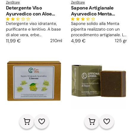
ZenStore
ZenStore
Detergente Viso
Sapone Artigianale
Ayurvedico con Aloe
Ayurvedico Menta
Vera
piperita
Detergente viso idratante,
Sapone solido alla Menta
purificante e lenitivo. A base
piperita realizzato con un
di aloe vera, erbe
procedimento artigianale. La
ayurvediche, oli vegetali e oli
11,99 €
210ml
sua formula ayurvedica
4,99 €
125 gr
essenziali. Pulisce a fondo e
regala una piacevole
non secca la pelle. Dona
sensazione di freschezza.
morbidezza, idratazione ed
Profumazione e colore
una sensazione di piacevole
richiamano le acque marine.
freschezza.
Ideale per la detersione
quotidiana della pelle del
viso e del corpo.