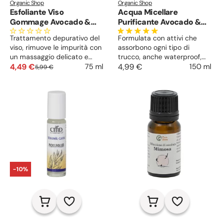
Organic Shop
Organic Shop
Esfoliante Viso
Acqua Micellare
Gommage Avocado &
Purificante Avocado &
Aloe
Aloe
Trattamento depurativo del
Formulata con attivi che
viso, rimuove le impurità con
assorbono ogni tipo di
un massaggio delicato e
trucco, anche waterproof,
rigenerante. Per ogni
4,49 €
pulisce il viso dallo sporco
4,99 €
150 ml
75 ml
5,99 €
tipologia di pelle, assorbe,
quotidiano. Gli estratti di
decongestiona e libera i pori.
Avocado ed Aloe nutrono la
Purifica e nutre, illumina il
pelle e rinforzano la naturale
viso e stimola la
protezione cutanea. Lascia
rigenerazione dei tessuti.
la pelle idratata, liscia e
vellutata.
-10%