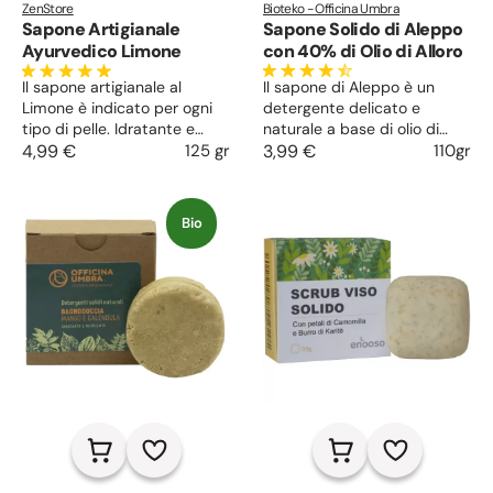
ZenStore
Bioteko - Officina Umbra
Sapone Artigianale
Sapone Solido di Aleppo
Ayurvedico Limone
con 40% di Olio di Alloro
Il sapone artigianale al
Il sapone di Aleppo è un
Limone è indicato per ogni
detergente delicato e
tipo di pelle. Idratante e
naturale a base di olio di
astringente, un uso regolare
4,99 €
125 gr
oliva e di alloro, utile
3,99 €
110gr
rende la pelle più tonica e
soprattutto per la pelle
luminosa. Ingredienti scelti
affetta da acne, psoriasi ed
secondo la tradizione
eczemi. Ad azione lenitiva,
Bio
ayurvedica che
antinfiammatoria e
arricchiscono la detersione
purificante, lascia la pelle
con una piacevole fragranza
morbida, pulita e fresca.
agrumata.