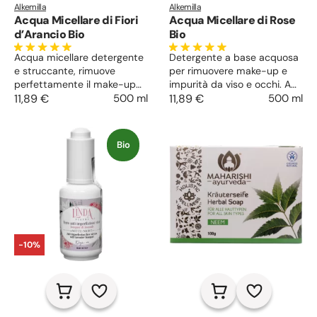
Alkemilla
Alkemilla
Acqua Micellare di Fiori
Acqua Micellare di Rose
d’Arancio Bio
Bio
Acqua micellare detergente
Detergente a base acquosa
e struccante, rimuove
per rimuovere make-up e
perfettamente il make-up
impurità da viso e occhi. A
dal viso e dagli occhi,
11,89 €
500 ml
base di estratti di rosa,
11,89 €
500 ml
lasciando la pelle luminosa,
lascia la pelle pulita,
purificata e morbida.
morbida e luminosa.
Bio
-10%