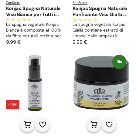
ZenStore
ZenStore
Konjac Spugna Naturale
Konjac Spugna Naturale
Viso Bianca per Tutti i
Purificante Viso Gialla
Tipi di Pelle
per Pelle con
La spugna vegetale Konjac
La spugna vegetale Konjac
Imperfezioni
Bianca è composta al 100%
Gialla contiene estratti di
da fibre naturali, ottima per
limone, dalle proprietà
esfoliare la pelle del viso,
9,99 €
astringenti e purificanti,
9,99 €
eliminare le cellule morte,
adatta alla pelle giovane,
purificarla e rigenerarla. La
con imperfezioni e punti neri.
sua purezza la rende adatta
Svolge un’azione esfoliante,
Bio
a tutti i tipi di pelle, alla pelle
rimuove le cellule morte e
ipersensibile e a quella dei
rende la pelle liscia e
bambini.
luminosa.
-10%