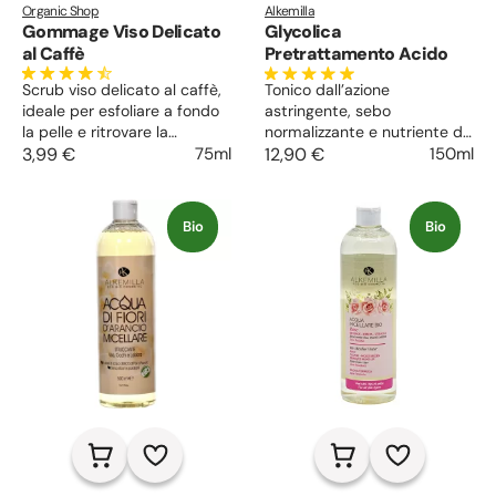
Organic Shop
Alkemilla
Gommage Viso Delicato
Glycolica
al Caffè
Pretrattamento Acido
Scrub viso delicato al caffè,
Tonico dall’azione
ideale per esfoliare a fondo
astringente, sebo
la pelle e ritrovare la
normalizzante e nutriente da
naturale luminosità. A base
3,99 €
75ml
usare quotidianamente sul
12,90 €
150ml
di estratti ed oli vegetali,
viso o come pre
nutre la pelle, rendendola
trattamento acido nel
più elastica, radiosa e
Glycolica Intensive
Bio
Bio
morbida.
Treatment System. Assorbe
il sebo in eccesso, elimina le
impurità e lascia la pelle
pulita e luminosa.