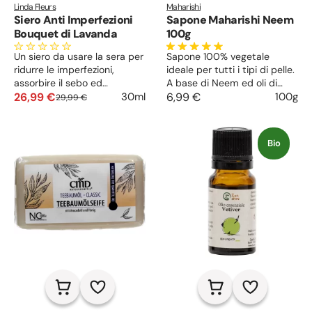
Linda Fleurs
Maharishi
Siero Anti Imperfezioni
Sapone Maharishi Neem
Bouquet di Lavanda
100g
Un siero da usare la sera per
Sapone 100% vegetale
ridurre le imperfezioni,
ideale per tutti i tipi di pelle.
assorbire il sebo ed
A base di Neem ed oli di
uniformare l’incarnato.
26,99 €
patchouli e bergamotto,
6,99 €
100g
30ml
29,99 €
Rende la pelle più radiosa,
purifica la pelle, dona una
asciutta ed elastica,
piacevole sensazione di
riducendo i rossori anche in
pulito e freschezza e
Bio
caso di acne e pelle mista.
mantiene la naturale
idratazione. Adatto per viso
e corpo.