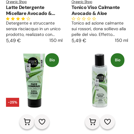
Organic Shop
Organic Shop
Latte Detergente
Tonico Viso Calmante
Micellare Avocado &
Avocado & Aloe
Aloe
Detergente e struccante
Tonico ad azione calmante
senza risciacquo in un unico
sui rossori, dona sollievo alla
prodotto, realizzato con
pelle del viso. Effetto
ingredienti naturali, con
5,49 €
150 ml
decongestionante e
5,49 €
150 ml
pochi gesti libera il viso da
rinfrescante su ogni tipo di
trucco e impurità. Arricchito
pelle, completa la pulizia e
con micelle dall’azione
restringe i pori dilatati.
Bio
Bio
assorbente lascia la pelle
Prepara la cute
liscia e luminosa, idratata e
all’idratazione riequilibrando
nutrita.
il PH cutaneo.
-25%