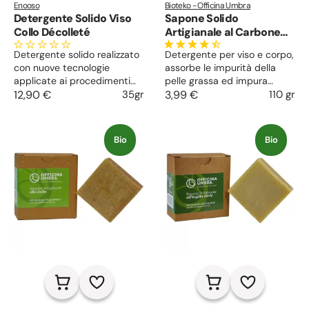
Enooso
Bioteko - Officina Umbra
Detergente Solido Viso
Sapone Solido
Collo Décolleté
Artigianale al Carbone
Vegetale
Detergente solido realizzato
Detergente per viso e corpo,
con nuove tecnologie
assorbe le impurità della
applicate ai procedimenti
pelle grassa ed impura
artigianali. Pratico ed
12,90 €
35gr
grazie al Carbone vegetale.
3,99 €
110 gr
efficace sapone, per una
Rimuove il sebo eccedente e
pelle purificata, liscia,
libera la pelle dalla patina
levigata e più uniforme. La
lucida. Nutre la cute con gli
Bio
Bio
sua formula è ricca di attivi
oli che rafforzano la
nutrienti ed esfolianti di
protezione cutanea dagli
derivazione naturale.
agenti esterni.