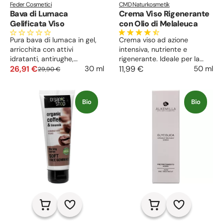
Feder Cosmetici
CMD Naturkosmetik
Bava di Lumaca
Crema Viso Rigenerante
Gelificata Viso
con Olio di Melaleuca
Pura bava di lumaca in gel,
Crema viso ad azione
arricchita con attivi
intensiva, nutriente e
idratanti, antirughe,
rigenerante. Ideale per la
elasticizzante, cicatrizzante,
26,91 €
pelle impura e secca, lenisce
11,99 €
50 ml
30 ml
29,90 €
ideale per pelle matura,
le irritazioni e dona un
acne e macchie cutanee.
aspetto più uniforme e
compatto.
Bio
Bio