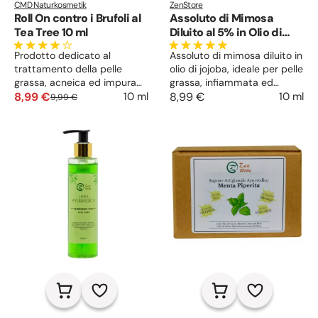
CMD Naturkosmetik
ZenStore
Roll On contro i Brufoli al
Assoluto di Mimosa
Tea Tree 10 ml
Diluito al 5% in Olio di
Jojoba
Prodotto dedicato al
Assoluto di mimosa diluito in
trattamento della pelle
olio di jojoba, ideale per pelle
grassa, acneica ed impura
grassa, infiammata ed
capace di agire in modo
8,99 €
arrossata. Ottimo antiage
8,99 €
10 ml
10 ml
9,99 €
mirato su brufoli ed
per pelle matura. Regala
imperfezioni. Il tea tree oil
sensazioni di calma e
contrasta la formazione di
serenità, alleviando stress e
acne e punti neri mentre
tensioni. Da usare anche per
l’aloe lenisce la cute irritata
profumi e preparazioni
ed infiammata, favorendo la
cosmetiche.
cicatrizzazione.