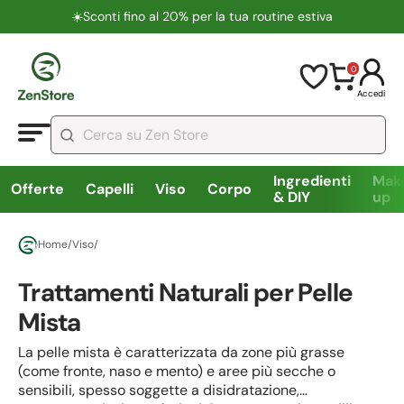
☀️​Sconti fino al 20% per la tua routine estiva
0
Accedi
Ingredienti
Mak
Offerte
Capelli
Viso
Corpo
& DIY
up
Home
/
Viso
/
Trattamenti Naturali per Pelle
Mista
La pelle mista è caratterizzata da zone più grasse
(come fronte, naso e mento) e aree più secche o
sensibili, spesso soggette a disidratazione,