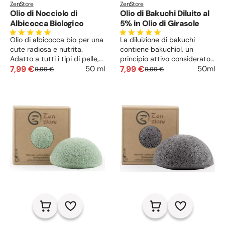
ZenStore
ZenStore
Olio di Nocciolo di
Olio di Bakuchi Diluito al
Albicocca Biologico
5% in Olio di Girasole
Olio di albicocca bio per una
La diluizione di bakuchi
cute radiosa e nutrita.
contiene bakuchiol, un
Adatto a tutti i tipi di pelle,
principio attivo considerato
in particolare quelle spente,
7,99 €
un sostituto naturale del
7,99 €
50 ml
50ml
9,99 €
9,99 €
secche e mature, agisce
retinolo. Favorisce il ricambio
come idratante,
cellulare, tratte rughe e
condizionante, emolliente e
macchie, lenisce le irritazioni
rigenerante. Perfetto anche
e rende la pelle più elastica
come struccante naturale.
e luminosa.