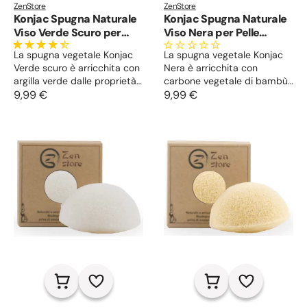
ZenStore
ZenStore
Konjac Spugna Naturale
Konjac Spugna Naturale
Viso Verde Scuro per
Viso Nera per Pelle
Pelle Grassa e Mista
Grassa e Impura
La spugna vegetale Konjac
La spugna vegetale Konjac
Verde scuro è arricchita con
Nera è arricchita con
argilla verde dalle proprietà
carbone vegetale di bambù
assorbenti, riequilibranti e
9,99 €
dall’azione assorbente e
9,99 €
purificanti, utile per la pelle
disintossicante, utile per la
grassa o mista. Esfolia e
pelle grassa, impura e a
purifica la pelle, previene la
tendenza acneica. Rimuove
comparsa di imperfezioni e
le cellule morte, purifica e
rimuove le cellule morte.
leviga la pelle, rendendola
radiosa e compatta.