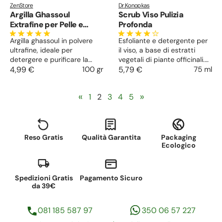
ZenStore
Dr.Konopkas
Argilla Ghassoul
Scrub Viso Pulizia
Extrafine per Pelle e
Profonda
Capelli
Argilla ghassoul in polvere
Esfoliante e detergente per
ultrafine, ideale per
il viso, a base di estratti
detergere e purificare la
vegetali di piante officinali.
pelle o come lavaggio
4,99 €
100 gr
Effettua una piacevole
5,79 €
75 ml
alternativo per capelli. Ha
azione abrasiva molto
proprietà lavanti,
delicata, eliminando
«
»
1
2
3
4
5
disintossicanti, illuminanti e
efficacemente le cellule
assorbenti.
morte e donando alla pelle
un aspetto liscio e luminoso.
Reso Gratis
Qualità Garantita
Packaging
Ecologico
Spedizioni Gratis
Pagamento Sicuro
da 39€
081 185 587 97
350 06 57 227