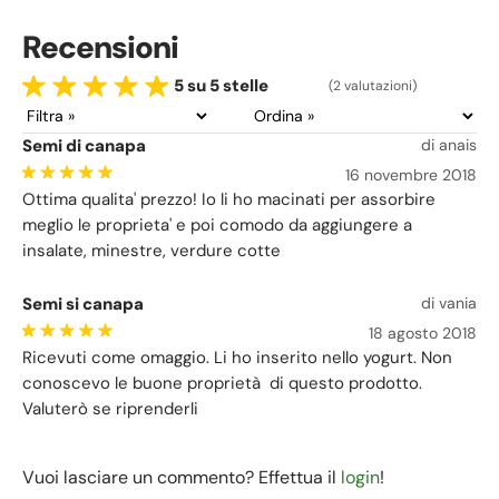
sportivi.
sono ottimi sia per la cura de
Recensioni
pelle che per quella dei capell
5 su 5 stelle
(2 valutazioni)
Semi di canapa
di anais
16 novembre 2018
Ottima qualita' prezzo! Io li ho macinati per assorbire
meglio le proprieta' e poi comodo da aggiungere a
insalate, minestre, verdure cotte
Semi si canapa
di vania
18 agosto 2018
Ricevuti come omaggio. Li ho inserito nello yogurt. Non
conoscevo le buone proprietà di questo prodotto.
Valuterò se riprenderli
Vuoi lasciare un commento? Effettua il
login
!