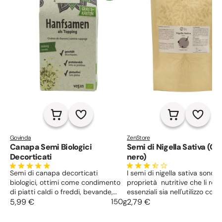
Govinda
ZenStore
Canapa Semi Biologici
Semi di Nigella Sativa (C
Decorticati
nero)
Semi di canapa decorticati
I semi di nigella sativa sono ri
biologici, ottimi come condimento
proprietà nutritive che li re
di piatti caldi o freddi, bevande,
essenziali sia nell'utilizzo cos
yogurt, cereali o prodotti da forno.
5,99 €
150g
che in quello medico. Ottimi 
2,79 €
Ricca fonte di proteine vegetali,
svariati tipi di malattie, essi
adatti a vegani, vegetariani e
tantissime proprietà incredibi