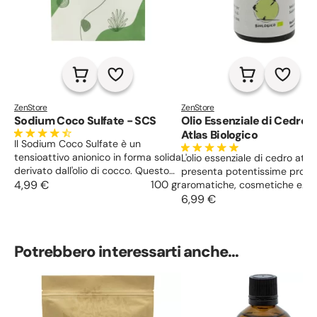
ZenStore
ZenStore
Sodium Coco Sulfate - SCS
Olio Essenziale di Cedro d
Atlas Biologico
Il Sodium Coco Sulfate è un
tensioattivo anionico in forma solida
L'olio essenziale di cedro atla
derivato dall'olio di cocco. Questo
presenta potentissime propr
tensioattivo, dall'elevata SAL e
4,99 €
100 gr
aromatiche, cosmetiche e
dall'incredibile potere schiumogeno,
terapeutiche. Agisce
6,99 €
risulta un'ottima alternativa allo SLS
principalmente sul tratto
come tensioattivo primario, o anche
respiratorio ed urinario, ment
un utile secondario.
cute svolge un'azione antisett
Potrebbero interessarti anche...
astringente e sui capelli pre
una proprietà rinforzante. Inf
può essere utilizzato per pr
la casa ed allontanare insetti.