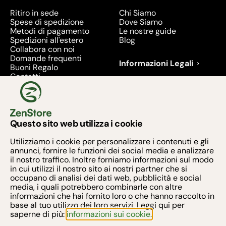
Ritiro in sede
Chi Siamo
Spese di spedizione
Dove Siamo
Metodi di pagamento
Le nostre guide
Spedizioni all'estero
Blog
Collabora con noi
Domande frequenti
Informazioni Legali
Buoni Regalo
Contatti
Condizioni di Vendita
Diritto di recesso
Privacy
Prodotti richiamati e
ritirati - 2026
Questo sito web utilizza i cookie
Metodi di pagamento
Utilizziamo i cookie per personalizzare i contenuti e gli
annunci, fornire le funzioni dei social media e analizzare
il nostro traffico. Inoltre forniamo informazioni sul modo
in cui utilizzi il nostro sito ai nostri partner che si
occupano di analisi dei dati web, pubblicità e social
media, i quali potrebbero combinarle con altre
Armonia Zen S.R.L. - Via Taurano 60, 84016 PAGANI
informazioni che hai fornito loro o che hanno raccolto in
(SA)
base al tuo utilizzo dei loro servizi. Leggi qui per
saperne di più:
informazioni sui cookie.
Iscritta al Registro Impreso presso la C.C.I.A.A. di