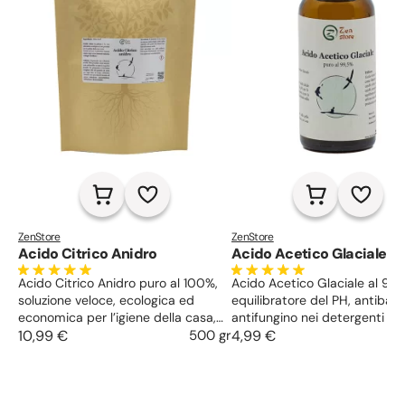
ZenStore
ZenStore
Acido Citrico Anidro
Acido Acetico Glaciale
Acido Citrico Anidro puro al 100%,
Acido Acetico Glaciale al 99,
soluzione veloce, ecologica ed
equilibratore del PH, antibatt
economica per l’igiene della casa,
antifungino nei detergenti per
regolare il PH in cosmesi e
10,99 €
500 gr
casa e per la persona, usato 
4,99 €
acidificante.
prodotti per capelli.