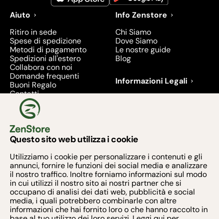
Aiuto
Info Zenstore
Ritiro in sede
Chi Siamo
Spese di spedizione
Dove Siamo
Metodi di pagamento
Le nostre guide
Spedizioni all'estero
Blog
Collabora con noi
Domande frequenti
Informazioni Legali
Buoni Regalo
Contatti
Condizioni di Vendita
Diritto di recesso
Privacy
Prodotti richiamati e
ritirati - 2026
Questo sito web utilizza i cookie
Metodi di pagamento
Utilizziamo i cookie per personalizzare i contenuti e gli
annunci, fornire le funzioni dei social media e analizzare
il nostro traffico. Inoltre forniamo informazioni sul modo
in cui utilizzi il nostro sito ai nostri partner che si
occupano di analisi dei dati web, pubblicità e social
media, i quali potrebbero combinarle con altre
Armonia Zen S.R.L. - Via Taurano 60, 84016 PAGANI
informazioni che hai fornito loro o che hanno raccolto in
(SA)
base al tuo utilizzo dei loro servizi. Leggi qui per