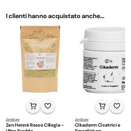
I clienti hanno acquistato anche...
ZenStore
ZenStore
Zen Henné Rosso Ciliegia -
Cikaderm Cicatrici e
Ultra Freddo
Smagliature