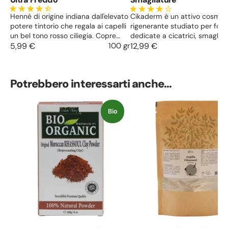
Henné di origine indiana dall'elevato
Cikaderm è un attivo cosmet
potere tintorio che regala ai capelli
rigenerante studiato per for
un bel tono rosso ciliegia. Copre
dedicate a cicatrici, smagliat
perfettamente i capelli bianchi.
5,99 €
100 gr
pelle danneggiata. Supporta i
12,99 €
naturali processi di riparazion
pelle, migliora elasticità e to
cutaneo e dona un’idratazion
Potrebbero interessarti anche...
duratura alle zone più secche
segnate.
Bio