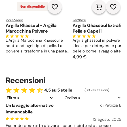
Non disponibile
Indus Valley
ZenStore
Argilla Rhassoul - Argilla
Argilla Ghassoul Extrafine
Marocchina Polvere
Pelle e Capelli
L’Argilla Marocchina Rhassoul è
Argilla ghassoul in polvere ultr
adatta ad ogni tipo di pelle. La
ideale per detergere e purific
polvere si trasforma in una pasta
pelle o come lavaggio alterna
cremosa che assorbe sporco e
per capelli. Ha proprietà lavan
4,99 €
sebo. Applicato sui capelli, rende le
disintossicanti, illuminanti e
chiome più leggere e voluminose.
assorbenti.
indicato nella formulazione di gel e
Recensioni
saponi per viso, corpo e capelli.
4,5 su 5 stelle
(63 valutazioni)
Un lavaggio alternativo
di Patrizia B
immancabile
12 agosto 2025
Essendo costretta a lavare i capelli piuttosto spesso