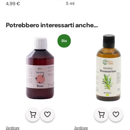
aromaterapia e cosmesi anti
permettono di agire efficacemente
4,99 €
5 ml
contro scottature e arrossamenti.
Potrebbero interessarti anche...
Bio
ZenStore
ZenStore