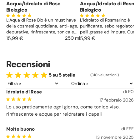
Acqua/Idrolato di Rose
Acqua/Idrolato di Rosma
Biologico
Biologico
L’Aqua di Rose Bio è un must have
L’idrolato di Rosmarino è
della cosmesi quotidiana, anti-age,
purificante, sebo regolatore, 
depurativa, rinfrescante, tonica e
pelli grasse ed impure. Cura l
lenitiva, la base per trattamenti
15,99 €
250 ml
forfora, aiuta nella ricrescita 
5,99 €
riequilibranti e rigeneranti.
previene la caduta dei capelli.
aromaterapia energizzante e
antidepressivo. aiuta a
Recensioni
concentrarsi, analizzare,
memorizzare.
5 su 5 stelle
(310 valutazioni)
Idrolato di Rose
di R0
17 febbraio 2026
Lo uso praticamente ogni giorno, come tonico viso,
rinfrescante e acqua per reidratare i capelli
Molto buono
di FFF
13 novembre 2025