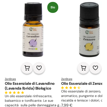
Bio
ZenStore
ZenStore
Olio Essenziale di Lavandino
Olio Essenziale di Zenzero
(Lavanda Ibrida) Biologico
Olio essenziale di zenzero,
aromatico, pungente e dolce,
Un olio essenziale rinfrescante,
riscalda e lenisce i dolori, dig
balsamico e tonificante. Le sue
contrasta la nausea, usato in
7,99 €
capacità sulla pelle danneggiata gli