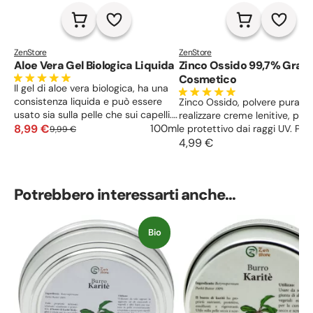
ZenStore
ZenStore
Aloe Vera Gel Biologica Liquida
Zinco Ossido 99,7% Grad
Cosmetico
Il gel di aloe vera biologica, ha una
consistenza liquida e può essere
Zinco Ossido, polvere pura p
usato sia sulla pelle che sui capelli.
realizzare creme lenitive, puri
Vanta proprietà antinfiammatorie,
8,99 €
100ml
e protettivo dai raggi UV. Pol
9,99 €
cicatrizzanti e lenitive, con funzioni
coprente bianco matto per 
4,99 €
idratanti ed astringenti. Utile in
up.
caso di scottature, tagli e ferite,
pelle grassa o secca.
Potrebbero interessarti anche...
Bio