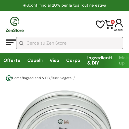
☀️​Sconti fino al 20% per la tua routine estiva
0
Accedi
Ingredienti
Mak
Offerte
Capelli
Viso
Corpo
& DIY
up
Home
/
Ingredienti & DIY
/
Burri vegetali
/