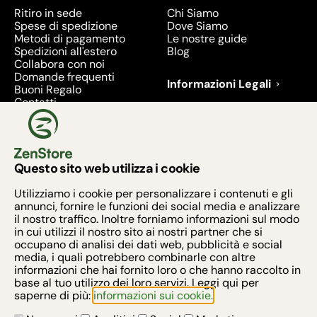
Ritiro in sede
Chi Siamo
Spese di spedizione
Dove Siamo
Metodi di pagamento
Le nostre guide
Spedizioni all'estero
Blog
Collabora con noi
Domande frequenti
Informazioni Legali
Buoni Regalo
Contatti
Condizioni di Vendita
Diritto di recesso
Privacy
Prodotti richiamati e
ritirati - 2026
Questo sito web utilizza i cookie
Metodi di pagamento
Utilizziamo i cookie per personalizzare i contenuti e gli
annunci, fornire le funzioni dei social media e analizzare
il nostro traffico. Inoltre forniamo informazioni sul modo
in cui utilizzi il nostro sito ai nostri partner che si
occupano di analisi dei dati web, pubblicità e social
media, i quali potrebbero combinarle con altre
Armonia Zen S.R.L. - Via Taurano 60, 84016 PAGANI
informazioni che hai fornito loro o che hanno raccolto in
(SA)
base al tuo utilizzo dei loro servizi. Leggi qui per
saperne di più:
informazioni sui cookie.
Iscritta al Registro Impreso presso la C.C.I.A.A. di
SALERNO al n. 06261020652 - Partita Iva: n.