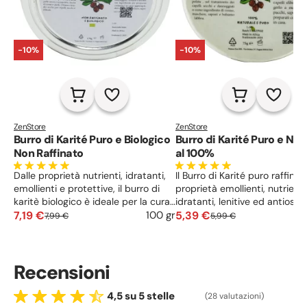
-10%
-10%
ZenStore
ZenStore
Burro di Karité Puro e Biologico
Burro di Karité Puro e Nat
Non Raffinato
al 100%
Dalle proprietà nutrienti, idratanti,
Il Burro di Karité puro raffinat
emollienti e protettive, il burro di
proprietà emollienti, nutrienti
karitè biologico è ideale per la cura
idratanti, lenitive ed antiossid
della pelle secca e screpolata,
7,19 €
Un prodotto naturale ideale 
5,39 €
100 gr
7,99 €
5,99 €
anche di mani e piedi. Ottimo
tutti i tipi di pelle, soprattutt
rimedio anche per capelli secchi e
secca e screpolata. Ottimo 
sfibrati.
sui capelli sfibrati e danneggia
Recensioni
4,5 su 5 stelle
(28 valutazioni)